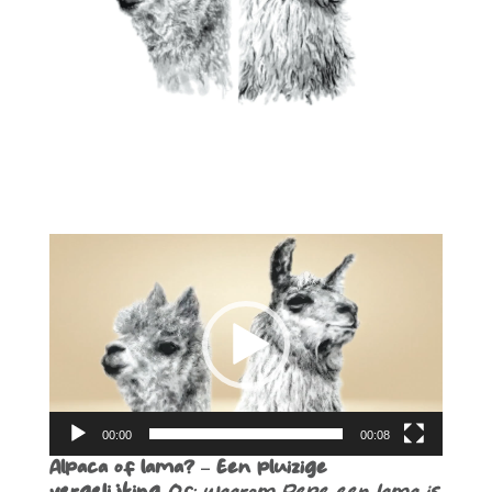
Lecteur
vidéo
00:00
00:08
Alpaca of lama? – Een pluizige
vergelijking
Of: waarom Pepe een lama is