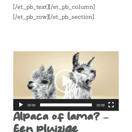
[/et_pb_text][/et_pb_column]
[/et_pb_row][/et_pb_section]
Lecteur
vidéo
00:00
00:08
Alpaca of lama? –
Een pluizige